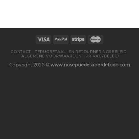
CONTACT
TERUGBETAAL- EN RETOURNERINGSBELEID
ALGEMENE VOORWAARDEN
PRIVACYBELEID
Copyright 2026 ©
www.nosepuedesaberdetodo.com