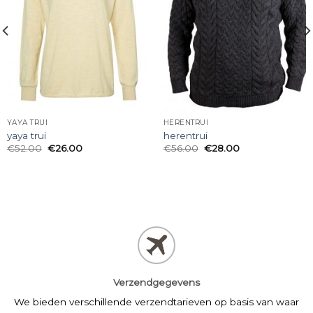
YAYA TRUI
HERENTRUI
yaya trui
herentrui
€
52.00
€
26.00
€
56.00
€
28.00
Verzendgegevens
We bieden verschillende verzendtarieven op basis van waar