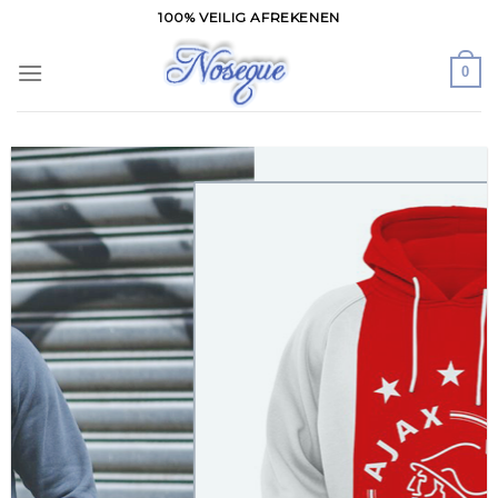
Skip
100% VEILIG AFREKENEN
to
content
0