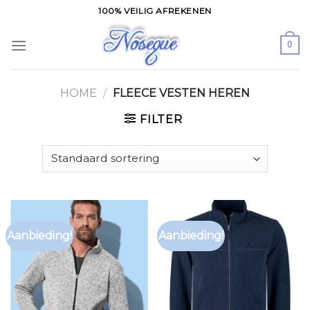
Skip
100% VEILIG AFREKENEN
to
content
0
HOME
/
FLEECE VESTEN HEREN
FILTER
Aanbieding!
Aanbieding!