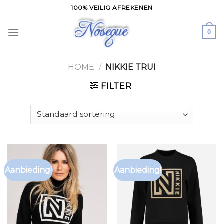
Skip
100% VEILIG AFREKENEN
to
content
0
HOME
/
NIKKIE TRUI
FILTER
Aanbieding!
Aanbieding!