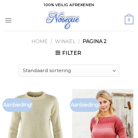
Skip
100% VEILIG AFREKENEN
to
content
0
HOME
/
WINKEL
/
PAGINA 2
FILTER
Aanbieding!
Aanbieding!