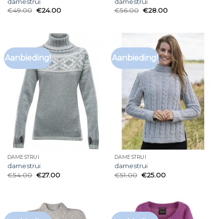
damestrui
damestrui
€
49.00
€
24.00
€
56.00
€
28.00
Aanbieding!
Aanbieding!
DAMESTRUI
DAMESTRUI
damestrui
damestrui
€
54.00
€
27.00
€
51.00
€
25.00