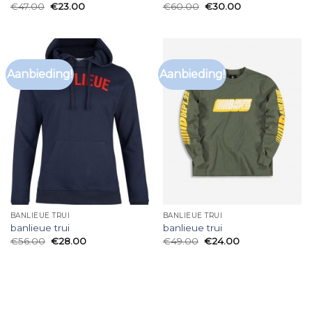
€
47.00
€
23.00
€
60.00
€
30.00
Aanbieding!
Aanbieding!
BANLIEUE TRUI
BANLIEUE TRUI
banlieue trui
banlieue trui
€
56.00
€
28.00
€
49.00
€
24.00