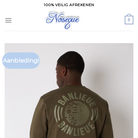
Skip
100% VEILIG AFREKENEN
to
content
0
Aanbieding!