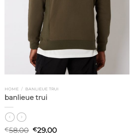
HOME
/
BANLIEUE TRUI
banlieue trui
58.00
29.00
€
€