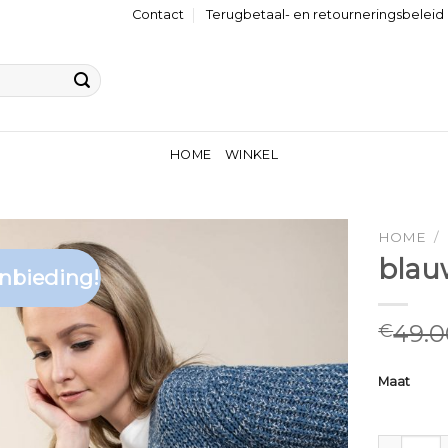
Contact
Terugbetaal- en retourneringsbeleid
HOME
WINKEL
HOME
/
blau
nbieding!
49.0
€
Maat
blauw ves