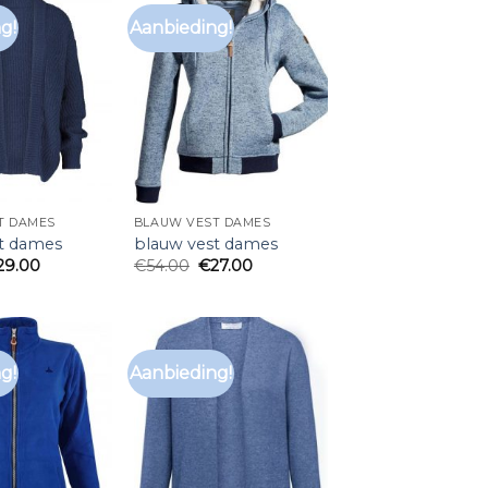
g!
Aanbieding!
T DAMES
BLAUW VEST DAMES
t dames
blauw vest dames
29.00
€
54.00
€
27.00
g!
Aanbieding!