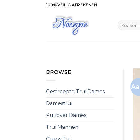
Skip
100% VEILIG AFREKENEN
to
content
Zoeken
naar:
BROWSE
Aa
Gestreepte Trui Dames
Damestrui
Pullover Dames
Trui Mannen
Guess Trui