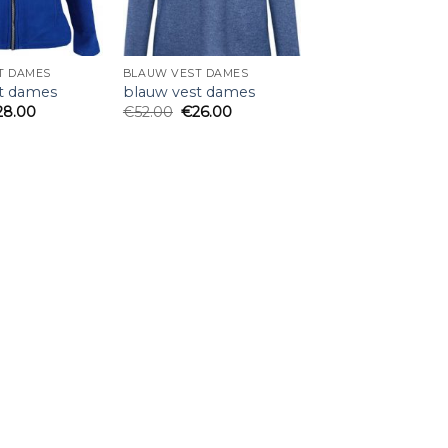
T DAMES
BLAUW VEST DAMES
t dames
blauw vest dames
28.00
€
52.00
€
26.00