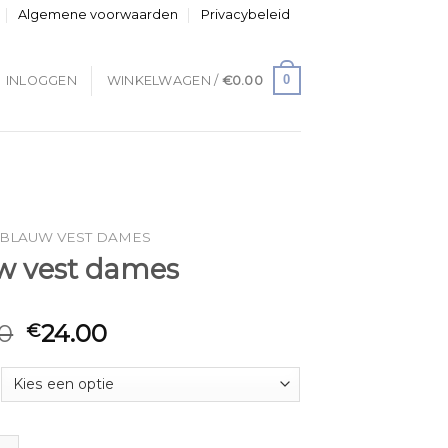
Algemene voorwaarden
Privacybeleid
0
INLOGGEN
WINKELWAGEN /
€
0.00
BLAUW VEST DAMES
w vest dames
0
24.00
€
t dames aantal