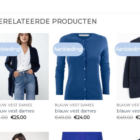
ERELATEERDE PRODUCTEN
bieding!
Aanbieding!
Aanbiedin
AUW VEST DAMES
BLAUW VEST DAMES
BLAUW VES
auw vest dames
blauw vest dames
blauw ves
1.00
€
25.00
€
49.00
€
24.00
€
49.00
€