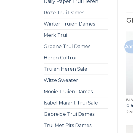
Daily Paper Trui Heren
Roze Trui Dames
G
Winter Truien Dames
Merk Trui
Groene Trui Dames
Aan
Heren Coltrui
Truien Heren Sale
Witte Sweater
Mooie Truien Dames
BL
Isabel Marant Trui Sale
bl
€
5
Gebreide Trui Dames
Trui Met Rits Dames