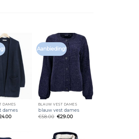
g!
Aanbieding!
T DAMES
BLAUW VEST DAMES
t dames
blauw vest dames
24.00
€
58.00
€
29.00