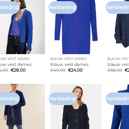
bieding!
Aanbieding!
Aanbiedin
AUW VEST DAMES
BLAUW VEST DAMES
BLAUW VES
auw vest dames
blauw vest dames
blauw ves
6.00
€
28.00
€
49.00
€
24.00
€
58.00
€
bieding!
Aanbieding!
Aanbiedin