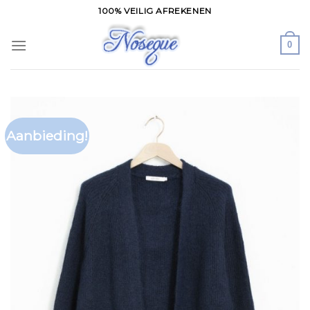
Skip
100% VEILIG AFREKENEN
to
content
0
Aanbieding!