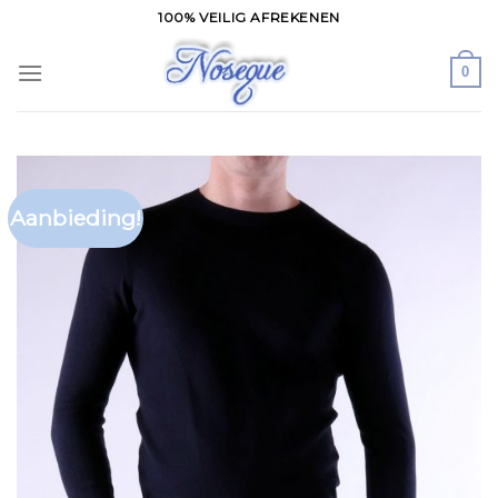
Skip
100% VEILIG AFREKENEN
to
content
0
Aanbieding!