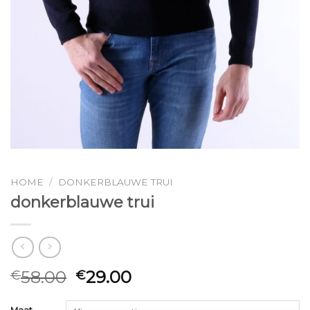
HOME
/
DONKERBLAUWE TRUI
donkerblauwe trui
58.00
29.00
€
€