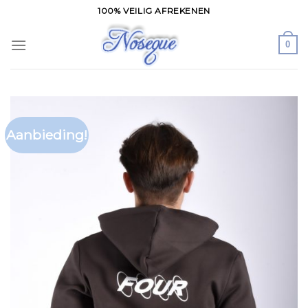
Skip
100% VEILIG AFREKENEN
to
content
0
Aanbieding!