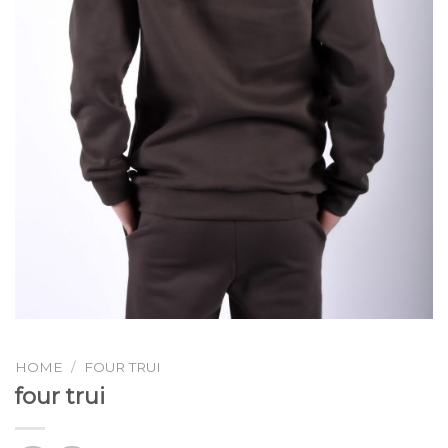
HOME
/
FOUR TRUI
four trui