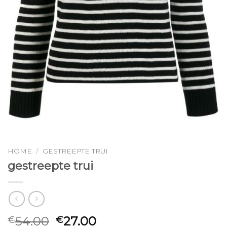
HOME
/
GESTREEPTE TRUI
gestreepte trui
54.00
27.00
€
€