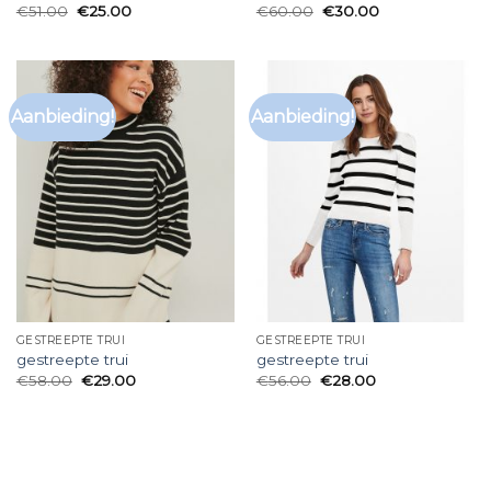
€
51.00
€
25.00
€
60.00
€
30.00
Aanbieding!
Aanbieding!
GESTREEPTE TRUI
GESTREEPTE TRUI
gestreepte trui
gestreepte trui
€
58.00
€
29.00
€
56.00
€
28.00