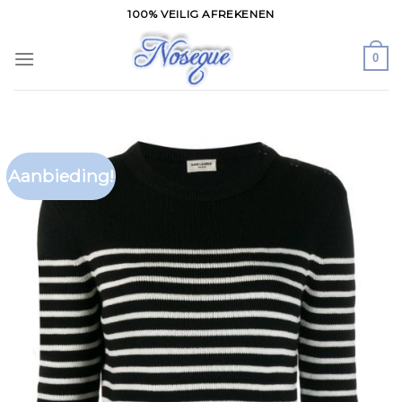
Skip
100% VEILIG AFREKENEN
to
content
0
Aanbieding!