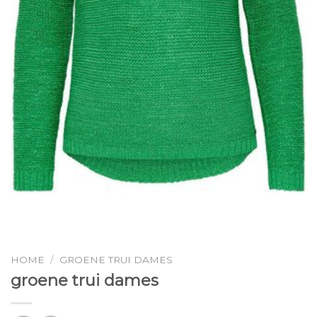
HOME
/
GROENE TRUI DAMES
groene trui dames