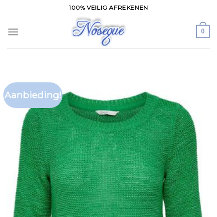
Skip
100% VEILIG AFREKENEN
to
content
0
Aanbieding!