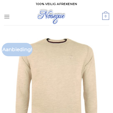
Skip
100% VEILIG AFREKENEN
to
content
0
Aanbieding!