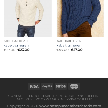
KABELTRUI HEREN
KABELTRUI HEREN
kabeltrui heren
kabeltrui heren
€
47.00
€
23.00
€
54.00
€
27.00
CONTACT
TERUGBETAAL- EN RETOURNERINGSBELEID
ALGEMENE VOORWAARDEN
PRIVACYBELEID
Copyright 2026 ©
www.nosepuedesaberdetodo.com