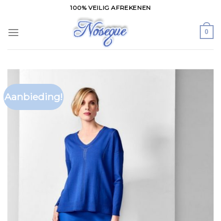
Skip
100% VEILIG AFREKENEN
to
content
0
Aanbieding!