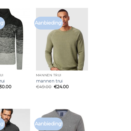
g!
Aanbieding!
UI
MANNEN TRUI
ui
mannen trui
30.00
€
49.00
€
24.00
g!
Aanbieding!