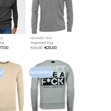
UI
MANNEN TRUI
ui
mannen trui
27.00
€
51.00
€
25.00
g!
Aanbieding!