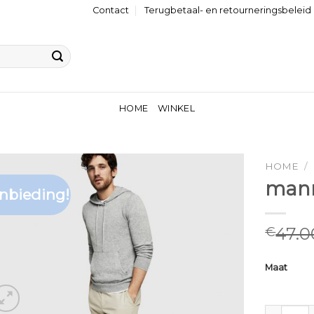
Contact
Terugbetaal- en retourneringsbeleid
HOME
WINKEL
HOME
/
mann
nbieding!
47.0
€
Maat
mannen tr