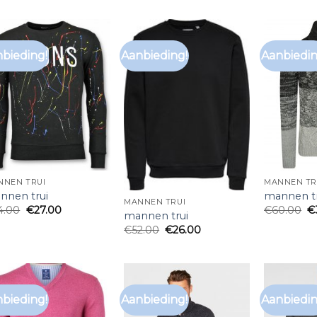
bieding!
Aanbieding!
Aanbiedin
NNEN TRUI
MANNEN TR
nnen trui
mannen tr
MANNEN TRUI
4.00
€
27.00
€
60.00
€
mannen trui
€
52.00
€
26.00
bieding!
Aanbieding!
Aanbiedin