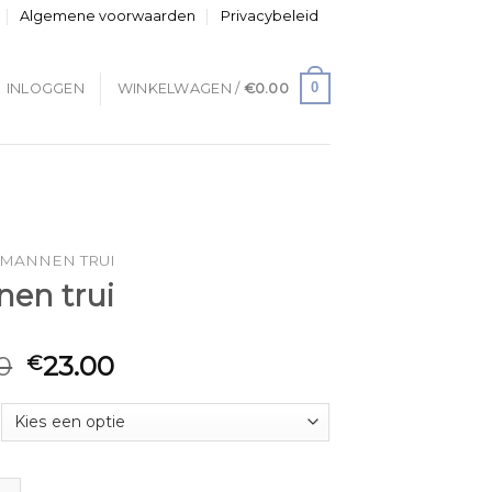
Algemene voorwaarden
Privacybeleid
0
INLOGGEN
WINKELWAGEN /
€
0.00
MANNEN TRUI
en trui
0
23.00
€
ui aantal