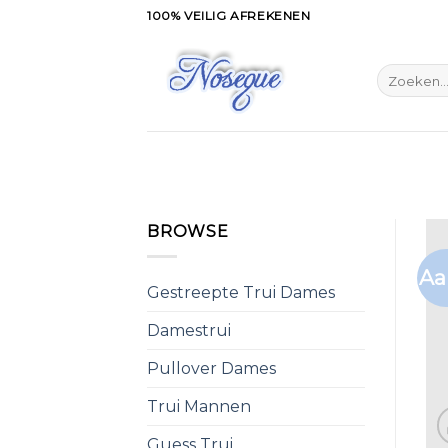
Skip
100% VEILIG AFREKENEN
to
content
Zoeken
naar:
BROWSE
Aa
Gestreepte Trui Dames
Damestrui
Pullover Dames
Trui Mannen
Guess Trui