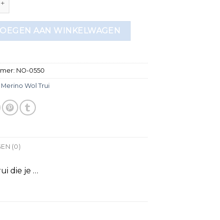
OEGEN AAN WINKELWAGEN
mmer:
NO-0550
:
Merino Wol Trui
EN (0)
i die je …