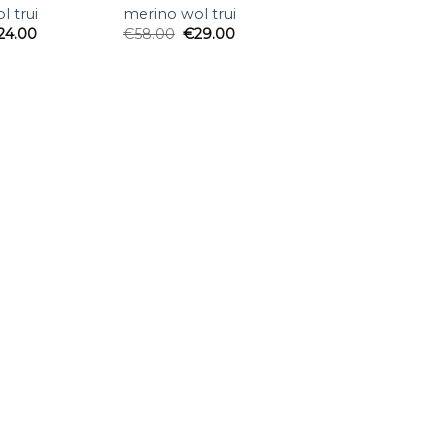
l trui
merino wol trui
24.00
€
58.00
€
29.00