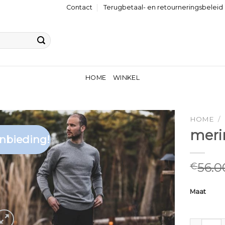
Contact
Terugbetaal- en retourneringsbeleid
HOME
WINKEL
HOME
/
meri
nbieding!
56.0
€
Maat
merino wo