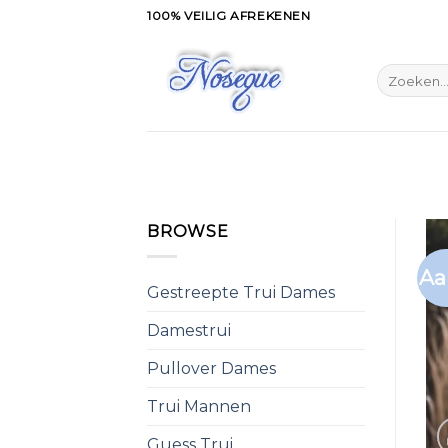
Skip
100% VEILIG AFREKENEN
to
content
Zoeken
naar:
BROWSE
Aa
Gestreepte Trui Dames
Damestrui
Pullover Dames
Trui Mannen
Guess Trui