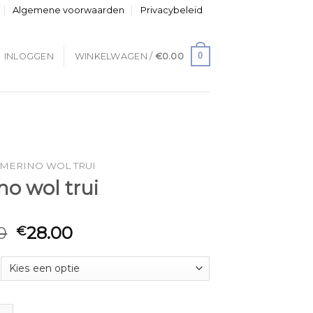
Algemene voorwaarden
Privacybeleid
0
INLOGGEN
WINKELWAGEN /
€
0.00
MERINO WOL TRUI
no wol trui
0
28.00
€
l trui aantal