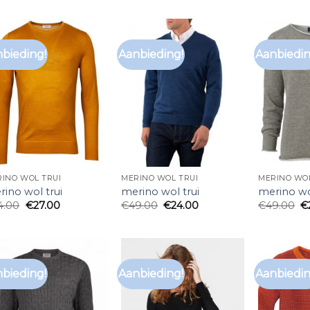
bieding!
Aanbieding!
Aanbiedin
INO WOL TRUI
MERINO WOL TRUI
MERINO WOL
ino wol trui
merino wol trui
merino wo
4.00
€
27.00
€
49.00
€
24.00
€
49.00
€
bieding!
Aanbieding!
Aanbiedin