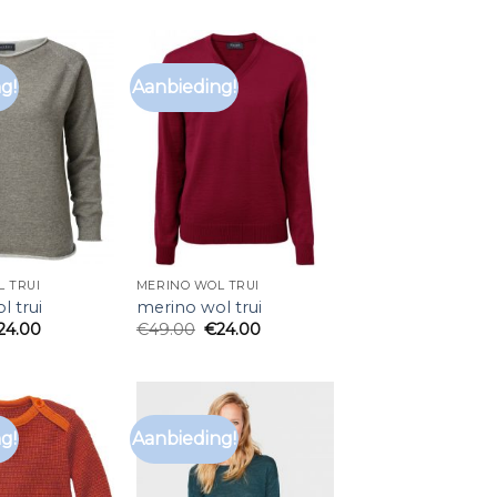
g!
Aanbieding!
 TRUI
MERINO WOL TRUI
l trui
merino wol trui
24.00
€
49.00
€
24.00
g!
Aanbieding!