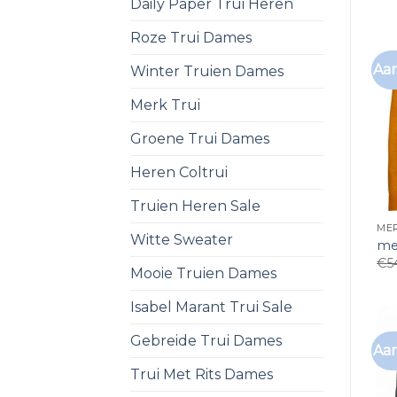
Daily Paper Trui Heren
Roze Trui Dames
Aan
Winter Truien Dames
Merk Trui
Groene Trui Dames
Heren Coltrui
Truien Heren Sale
MER
Witte Sweater
mer
€
5
Mooie Truien Dames
Isabel Marant Trui Sale
Gebreide Trui Dames
Aan
Trui Met Rits Dames