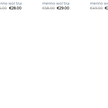
ino wol trui
merino wol trui
merino wo
6.00
€
28.00
€
58.00
€
29.00
€
49.00
€