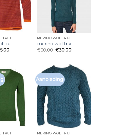
 TRUI
MERINO WOL TRUI
l trui
merino wol trui
25.00
€
60.00
€
30.00
g!
Aanbieding!
 TRUI
MERINO WOL TRUI