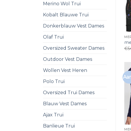
Merino Wol Trui
Kobalt Blauwe Trui
Donkerblauw Vest Dames
Olaf Trui
MER
mer
Oversized Sweater Dames
€
5
Outdoor Vest Dames
Wollen Vest Heren
Aan
Polo Trui
Oversized Trui Dames
Blauw Vest Dames
Ajax Trui
Banlieue Trui
MER