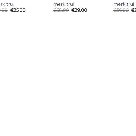
k trui
merk trui
merk trui
1.00
€
25.00
€
58.00
€
29.00
€
56.00
€