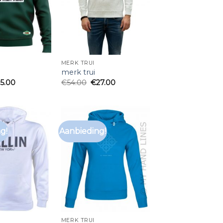
MERK TRUI
merk trui
25.00
€
54.00
€
27.00
g!
Aanbieding!
MERK TRUI