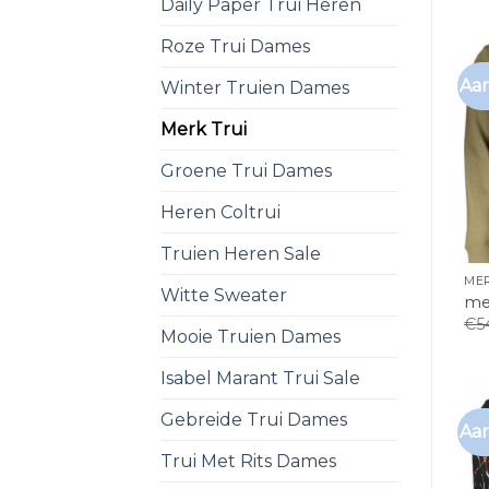
Daily Paper Trui Heren
Roze Trui Dames
Aan
Winter Truien Dames
Merk Trui
Groene Trui Dames
Heren Coltrui
Truien Heren Sale
MER
Witte Sweater
mer
€
5
Mooie Truien Dames
Isabel Marant Trui Sale
Gebreide Trui Dames
Aan
Trui Met Rits Dames