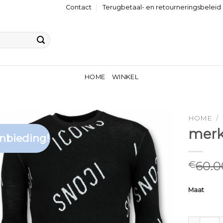
Contact
Terugbetaal- en retourneringsbeleid
HOME
WINKEL
HOME
/
merk
nbieding!
60.0
€
Maat
merk trui