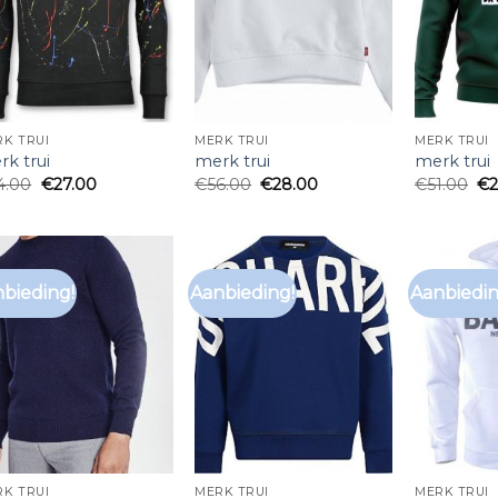
K TRUI
MERK TRUI
MERK TRUI
k trui
merk trui
merk trui
4.00
€
27.00
€
56.00
€
28.00
€
51.00
€
bieding!
Aanbieding!
Aanbiedin
K TRUI
MERK TRUI
MERK TRUI