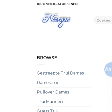
Skip
100% VEILIG AFREKENEN
to
content
Zoeken
naar:
BROWSE
Aa
Gestreepte Trui Dames
Damestrui
Pullover Dames
Trui Mannen
Guess Trui