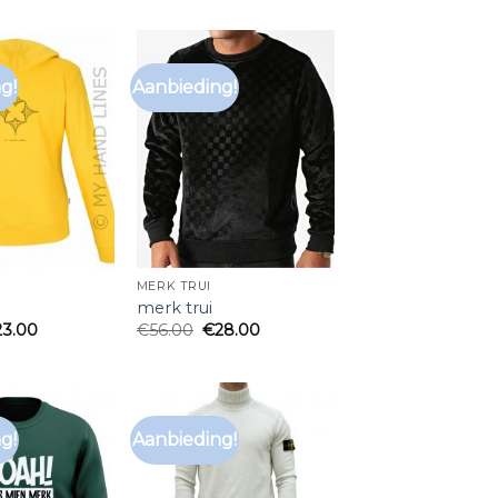
g!
Aanbieding!
MERK TRUI
merk trui
23.00
€
56.00
€
28.00
g!
Aanbieding!