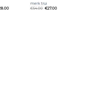
merk trui
28.00
€
54.00
€
27.00