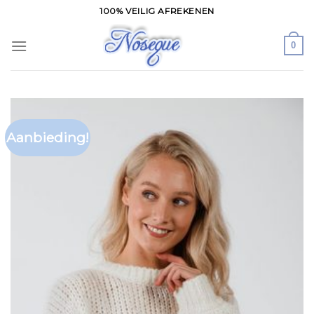
Skip
100% VEILIG AFREKENEN
to
content
0
Aanbieding!