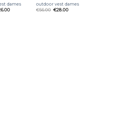
est dames
outdoor vest dames
26.00
€
56.00
€
28.00