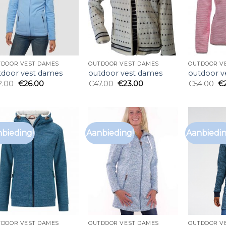
TDOOR VEST DAMES
OUTDOOR VEST DAMES
OUTDOOR V
tdoor vest dames
outdoor vest dames
outdoor v
2.00
€
26.00
€
47.00
€
23.00
€
54.00
€
bieding!
Aanbieding!
Aanbiedin
TDOOR VEST DAMES
OUTDOOR VEST DAMES
OUTDOOR V