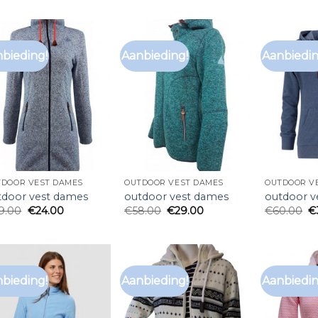
bieding!
Aanbieding!
Aanbiedin
TDOOR VEST DAMES
OUTDOOR VEST DAMES
OUTDOOR V
tdoor vest dames
outdoor vest dames
outdoor v
9.00
€
24.00
€
58.00
€
29.00
€
60.00
€
bieding!
Aanbieding!
Aanbiedin