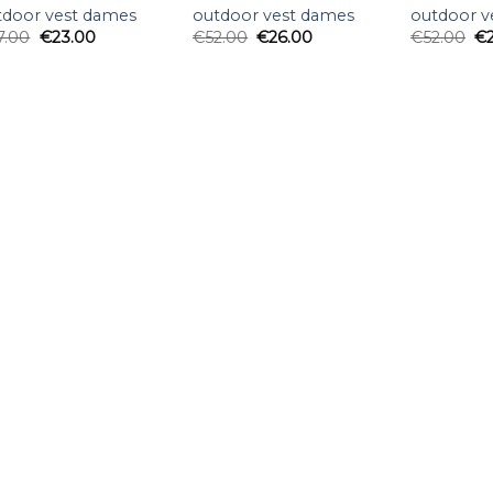
tdoor vest dames
outdoor vest dames
outdoor v
7.00
€
23.00
€
52.00
€
26.00
€
52.00
€