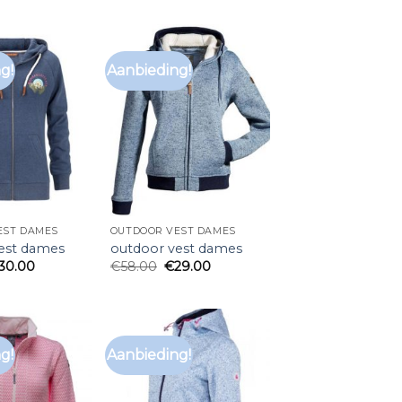
g!
Aanbieding!
EST DAMES
OUTDOOR VEST DAMES
est dames
outdoor vest dames
30.00
€
58.00
€
29.00
g!
Aanbieding!