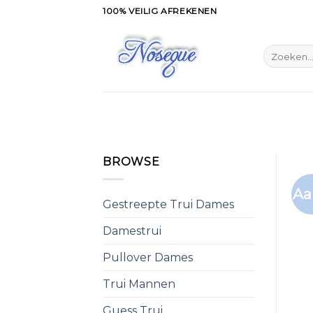
Skip
100% VEILIG AFREKENEN
to
content
Zoeken
naar:
BROWSE
Aa
Gestreepte Trui Dames
Damestrui
Pullover Dames
Trui Mannen
Guess Trui