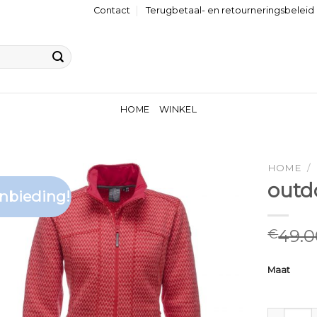
Contact
Terugbetaal- en retourneringsbeleid
HOME
WINKEL
HOME
/
outd
nbieding!
49.0
€
Maat
outdoor v