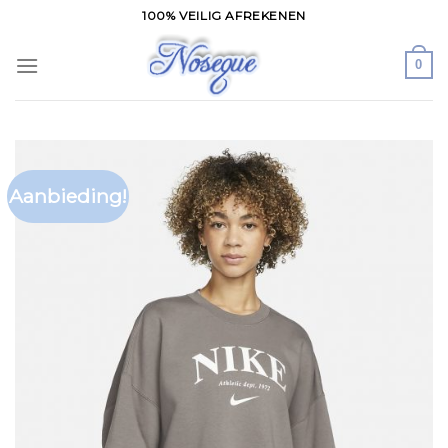
Skip
100% VEILIG AFREKENEN
to
content
0
Aanbieding!