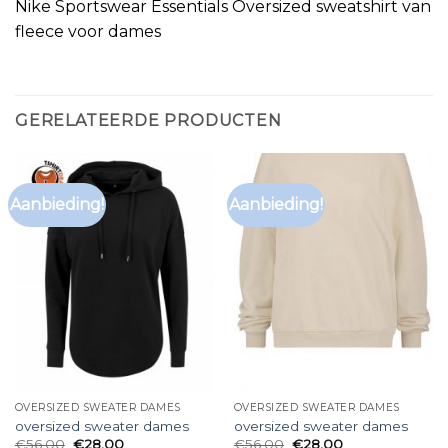
Nike Sportswear Essentials Oversized sweatshirt van
fleece voor dames
GERELATEERDE PRODUCTEN
Aanbieding!
Aanbieding!
OVERSIZED SWEATER DAMES
OVERSIZED SWEATER DAMES
oversized sweater dames
oversized sweater dames
€
56.00
€
28.00
€
56.00
€
28.00