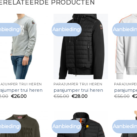
ERELATEERDE PRODUCTEN
bieding!
Aanbieding!
Aanbiedin
RAJUMPER TRUI HEREN
PARAJUMPER TRUI HEREN
PARAJUMPE
rajumper trui heren
parajumper trui heren
parajumpe
2.00
€
26.00
€
56.00
€
28.00
€
56.00
€
bieding!
Aanbieding!
Aanbiedin