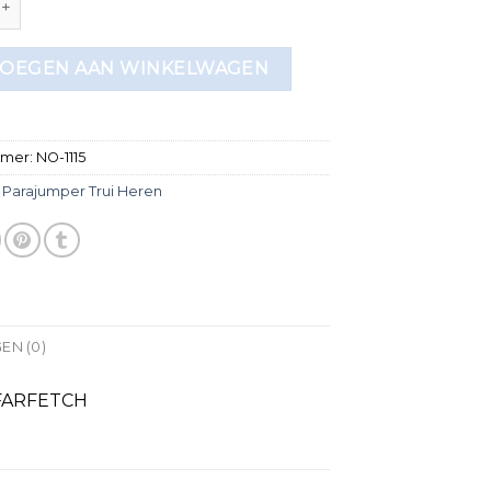
OEGEN AAN WINKELWAGEN
mmer:
NO-1115
:
Parajumper Trui Heren
EN (0)
s FARFETCH