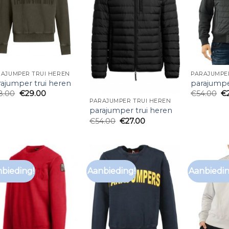
RAJUMPER TRUI HEREN
PARAJUMPE
rajumper trui heren
parajumpe
8.00
€
29.00
€
54.00
€
PARAJUMPER TRUI HEREN
parajumper trui heren
€
54.00
€
27.00
bieding!
Aanbieding!
Aanbiedin