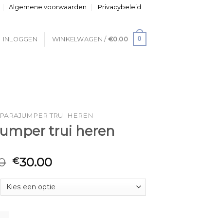
Algemene voorwaarden
Privacybeleid
0
INLOGGEN
WINKELWAGEN /
€
0.00
PARAJUMPER TRUI HEREN
jumper trui heren
0
30.00
€
r trui heren aantal