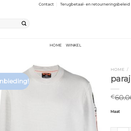
Contact
Terugbetaal- en retourneringsbeleid
HOME
WINKEL
HOME
/
para
nbieding!
60.0
€
Maat
parajumpe