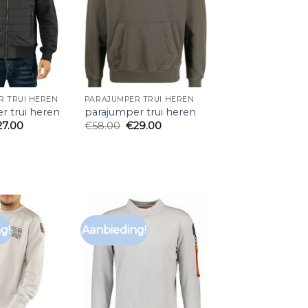
R TRUI HEREN
PARAJUMPER TRUI HEREN
r trui heren
parajumper trui heren
27.00
€
58.00
€
29.00
g!
Aanbieding!