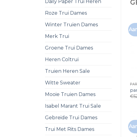
Daily Paper Trui Heren
G
Roze Trui Dames
Winter Truien Dames
Aan
Merk Trui
Groene Trui Dames
Heren Coltrui
Truien Heren Sale
Witte Sweater
PA
pa
Mooie Truien Dames
€
5
Isabel Marant Trui Sale
Gebreide Trui Dames
Aan
Trui Met Rits Dames