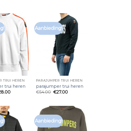
g!
Aanbieding!
R TRUI HEREN
PARAJUMPER TRUI HEREN
r trui heren
parajumper trui heren
28.00
€
54.00
€
27.00
g!
Aanbieding!