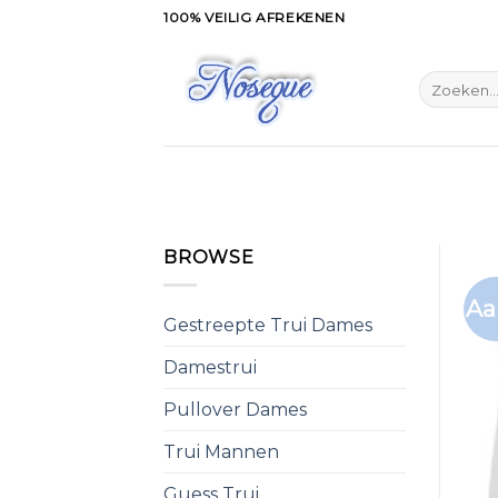
Skip
100% VEILIG AFREKENEN
to
content
Zoeken
naar:
BROWSE
Aa
Gestreepte Trui Dames
Damestrui
Pullover Dames
Trui Mannen
Guess Trui