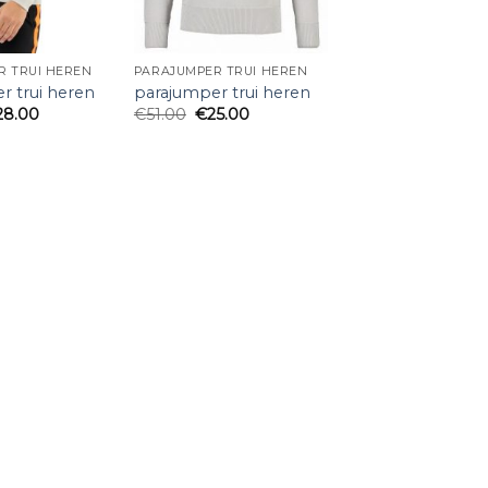
R TRUI HEREN
PARAJUMPER TRUI HEREN
r trui heren
parajumper trui heren
28.00
€
51.00
€
25.00