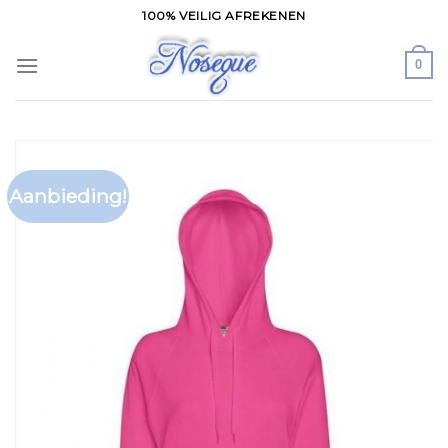
Skip
100% VEILIG AFREKENEN
to
content
0
Aanbieding!