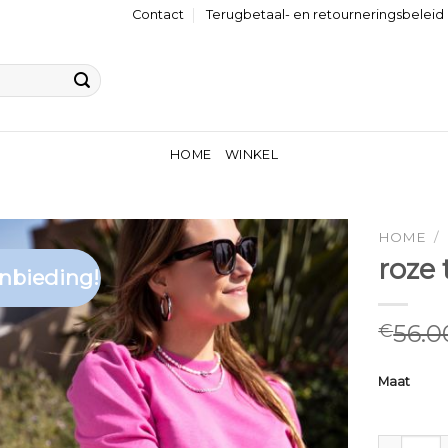
Contact
Terugbetaal- en retourneringsbeleid
HOME
WINKEL
HOME
/
roze
nbieding!
56.0
€
Maat
roze trui