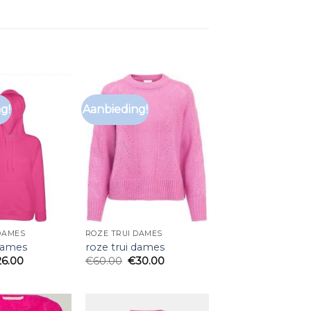
g!
Aanbieding!
DAMES
ROZE TRUI DAMES
 dames
roze trui dames
26.00
€
60.00
€
30.00