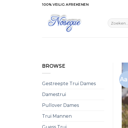
Skip
100% VEILIG AFREKENEN
to
content
Zoeken
naar:
BROWSE
Aa
Gestreepte Trui Dames
Damestrui
Pullover Dames
Trui Mannen
Guess Trui