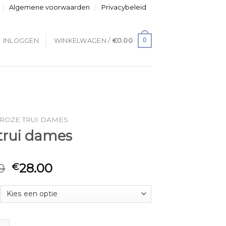
Algemene voorwaarden
Privacybeleid
0
INLOGGEN
WINKELWAGEN /
€
0.00
ROZE TRUI DAMES
 trui dames
0
28.00
€
 dames aantal