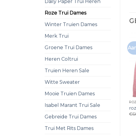
Daily Paper Trui Heren
Roze Trui Dames
G
Winter Truien Dames
Merk Trui
Groene Trui Dames
Aan
Heren Coltrui
Truien Heren Sale
Witte Sweater
Mooie Truien Dames
ROZ
Isabel Marant Trui Sale
ro
€
6
Gebreide Trui Dames
Trui Met Rits Dames