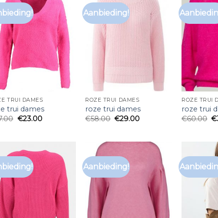
bieding!
Aanbieding!
Aanbiedin
E TRUI DAMES
ROZE TRUI DAMES
ROZE TRUI 
ze trui dames
roze trui dames
roze trui
7.00
€
23.00
€
58.00
€
29.00
€
60.00
€
bieding!
Aanbieding!
Aanbiedin