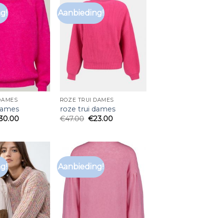
g!
Aanbieding!
DAMES
ROZE TRUI DAMES
 dames
roze trui dames
30.00
€
47.00
€
23.00
g!
Aanbieding!