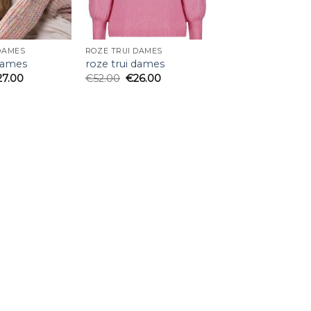
DAMES
ROZE TRUI DAMES
 dames
roze trui dames
27.00
€
52.00
€
26.00