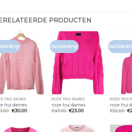
ERELATEERDE PRODUCTEN
bieding!
Aanbieding!
Aanbiedin
E TRUI DAMES
ROZE TRUI DAMES
ROZE TRUI 
ze trui dames
roze trui dames
roze trui
0.00
€
30.00
€
47.00
€
23.00
€
52.00
€