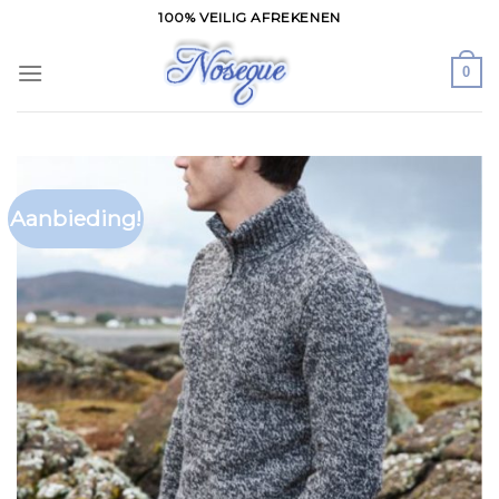
Skip
100% VEILIG AFREKENEN
to
content
0
Aanbieding!