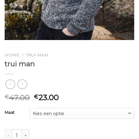
HOME
/
TRUI MAN
trui man
47.00
23.00
€
€
Maat
trui man aantal