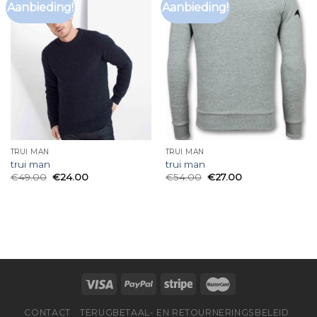
Aanbieding!
Aanbieding!
TRUI MAN
TRUI MAN
trui man
trui man
€
49.00
€
24.00
€
54.00
€
27.00
CONTACT
TERUGBETAAL- EN RETOURNERINGSBELEID