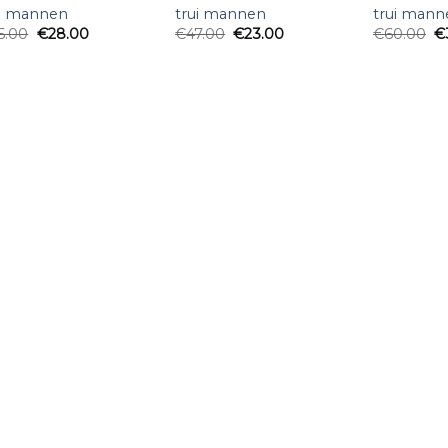
ui mannen
trui mannen
trui mann
6.00
€
28.00
€
47.00
€
23.00
€
60.00
€