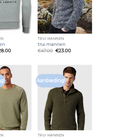
EN
TRUI MANNEN
en
trui mannen
28.00
€
47.00
€
23.00
g!
Aanbieding!
EN
TRUI MANNEN