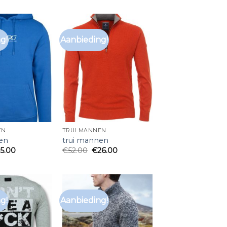
g!
Aanbieding!
EN
TRUI MANNEN
en
trui mannen
25.00
€
52.00
€
26.00
g!
Aanbieding!