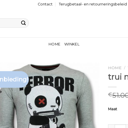
Contact
Terugbetaal- en retourneringsbeleid
HOME
WINKEL
HOME
/
trui
nbieding!
51.0
€
Maat
trui mann