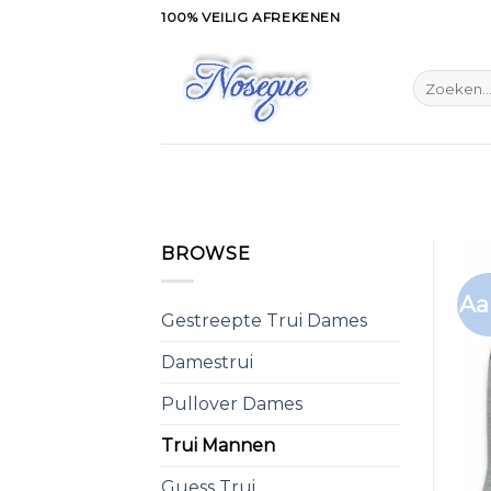
Skip
100% VEILIG AFREKENEN
to
content
Zoeken
naar:
BROWSE
Aa
Gestreepte Trui Dames
Damestrui
Pullover Dames
Trui Mannen
Guess Trui