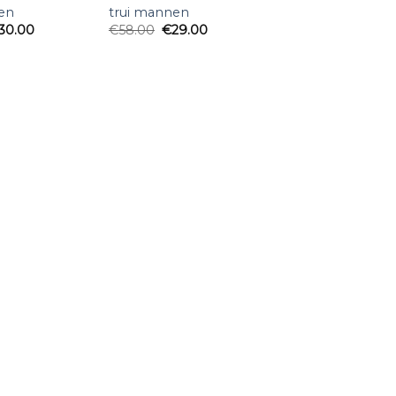
en
trui mannen
30.00
€
58.00
€
29.00