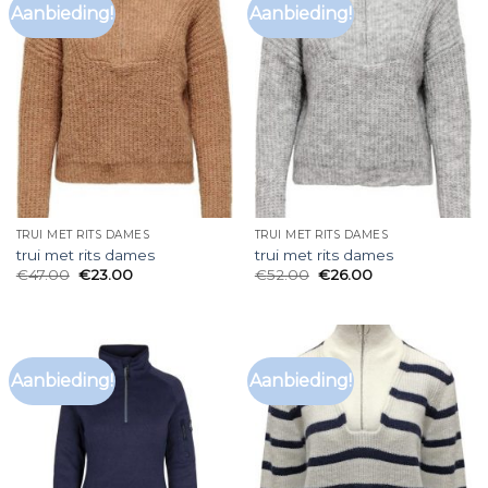
Aanbieding!
Aanbieding!
TRUI MET RITS DAMES
TRUI MET RITS DAMES
trui met rits dames
trui met rits dames
€
47.00
€
23.00
€
52.00
€
26.00
Aanbieding!
Aanbieding!