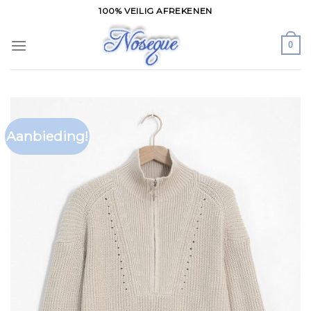
Skip
100% VEILIG AFREKENEN
to
content
0
Aanbieding!