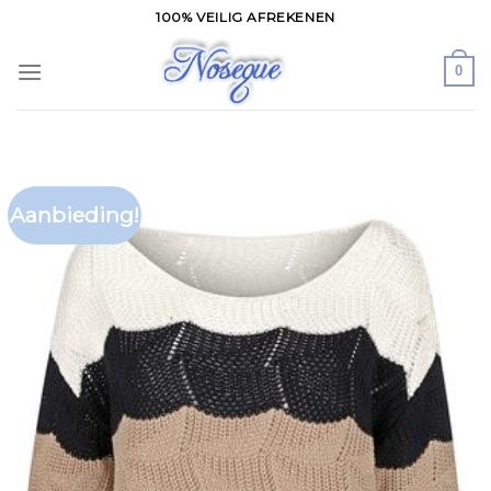
Skip
100% VEILIG AFREKENEN
to
content
0
Aanbieding!