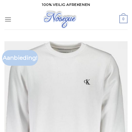
Skip
100% VEILIG AFREKENEN
to
content
0
Aanbieding!