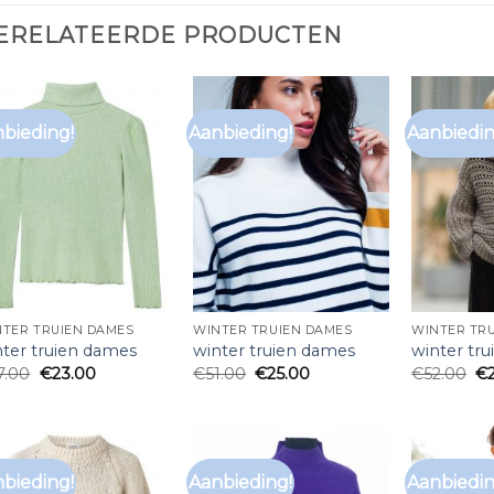
ERELATEERDE PRODUCTEN
bieding!
Aanbieding!
Aanbiedin
NTER TRUIEN DAMES
WINTER TRUIEN DAMES
WINTER TR
nter truien dames
winter truien dames
winter tr
7.00
€
23.00
€
51.00
€
25.00
€
52.00
€
bieding!
Aanbieding!
Aanbiedin