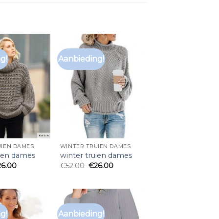
g!
Aanbieding!
UIEN DAMES
WINTER TRUIEN DAMES
uien dames
winter truien dames
26.00
€
52.00
€
26.00
g!
Aanbieding!