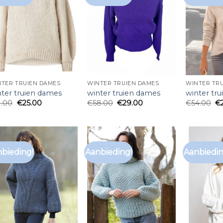
NTER TRUIEN DAMES
WINTER TRUIEN DAMES
WINTER TR
nter truien dames
winter truien dames
winter tr
1.00
€
25.00
€
58.00
€
29.00
€
54.00
€
bieding!
Aanbieding!
Aanbiedin