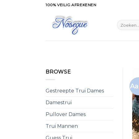
Skip
100% VEILIG AFREKENEN
to
content
Zoeken
naar:
BROWSE
Aa
Gestreepte Trui Dames
Damestrui
Pullover Dames
Trui Mannen
Guess Trui