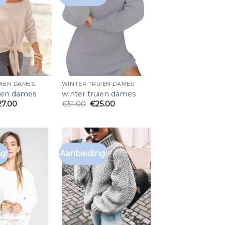
UIEN DAMES
WINTER TRUIEN DAMES
uien dames
winter truien dames
27.00
€
51.00
€
25.00
g!
Aanbieding!