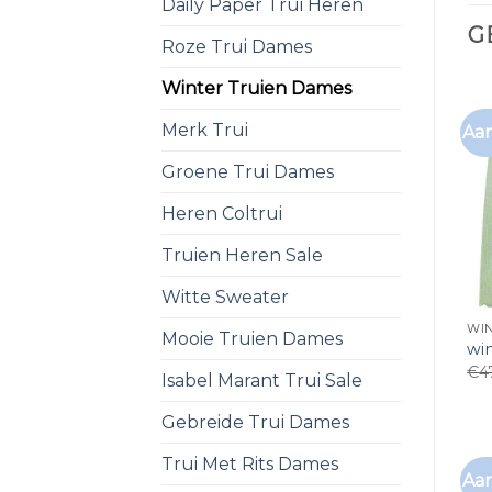
Daily Paper Trui Heren
G
Roze Trui Dames
Winter Truien Dames
Merk Trui
Aan
Groene Trui Dames
Heren Coltrui
Truien Heren Sale
Witte Sweater
WI
Mooie Truien Dames
wi
€
4
Isabel Marant Trui Sale
Gebreide Trui Dames
Trui Met Rits Dames
Aan