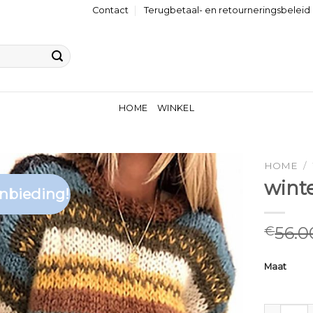
Contact
Terugbetaal- en retourneringsbeleid
HOME
WINKEL
HOME
/
wint
nbieding!
56.0
€
Maat
winter tr