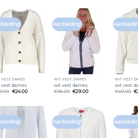
bieding!
Aanbieding!
Aanbiedin
 VEST DAMES
WIT VEST DAMES
WIT VEST D
t vest dames
wit vest dames
wit vest 
9.00
€
24.00
€
58.00
€
29.00
€
49.00
€
bieding!
Aanbieding!
Aanbiedin