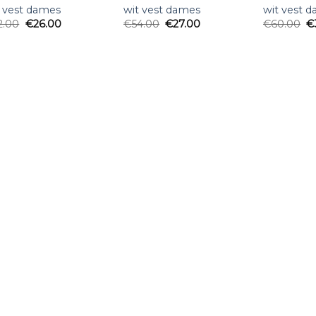
t vest dames
wit vest dames
wit vest 
2.00
€
26.00
€
54.00
€
27.00
€
60.00
€