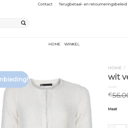
Contact
Terugbetaal- en retourneringsbeleid
HOME
WINKEL
HOME
/
wit 
nbieding!
56.0
€
Maat
wit vest 