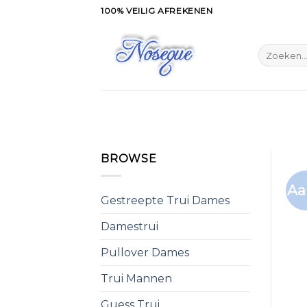
Skip
100% VEILIG AFREKENEN
to
content
Zoeken
naar:
BROWSE
Aa
Gestreepte Trui Dames
Damestrui
Pullover Dames
Trui Mannen
Guess Trui