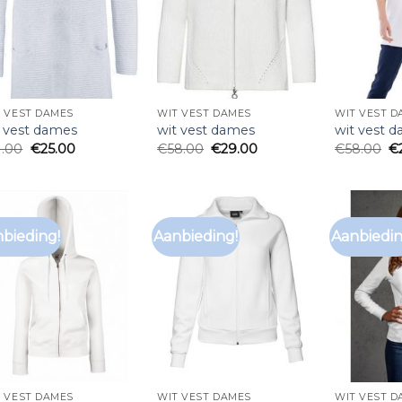
 VEST DAMES
WIT VEST DAMES
WIT VEST D
t vest dames
wit vest dames
wit vest 
1.00
€
25.00
€
58.00
€
29.00
€
58.00
€
bieding!
Aanbieding!
Aanbiedin
 VEST DAMES
WIT VEST DAMES
WIT VEST D