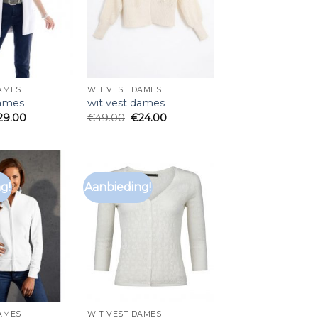
AMES
WIT VEST DAMES
dames
wit vest dames
29.00
€
49.00
€
24.00
g!
Aanbieding!
AMES
WIT VEST DAMES