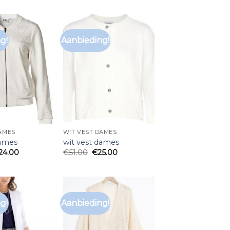
g!
Aanbieding!
AMES
WIT VEST DAMES
dames
wit vest dames
24.00
€
51.00
€
25.00
g!
Aanbieding!