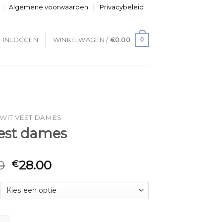
Algemene voorwaarden
Privacybeleid
0
INLOGGEN
WINKELWAGEN /
€
0.00
WIT VEST DAMES
vest dames
0
28.00
€
dames aantal