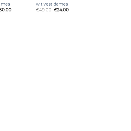
dames
wit vest dames
30.00
€
49.00
€
24.00