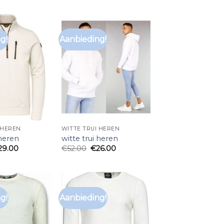
g!
Aanbieding!
 HEREN
WITTE TRUI HEREN
 heren
witte trui heren
29.00
€
52.00
€
26.00
g!
Aanbieding!