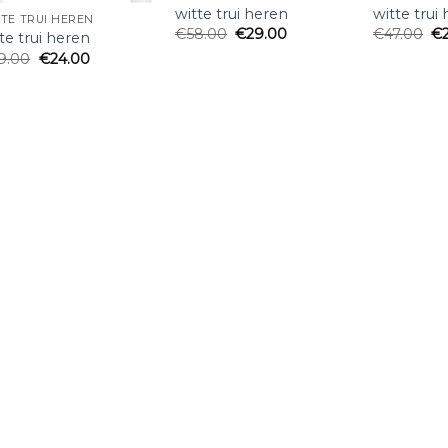
witte trui heren
witte trui
TE TRUI HEREN
€
58.00
€
29.00
€
47.00
€
te trui heren
9.00
€
24.00