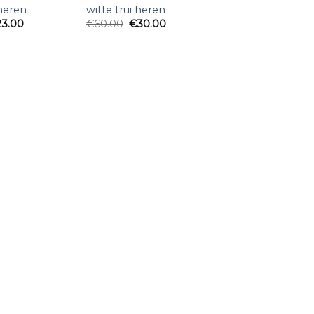
 heren
witte trui heren
23.00
€
60.00
€
30.00