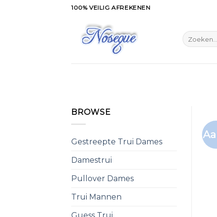
Skip
100% VEILIG AFREKENEN
to
content
Zoeken
naar:
BROWSE
Aa
Gestreepte Trui Dames
Damestrui
Pullover Dames
Trui Mannen
Guess Trui