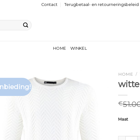
Contact
Terugbetaal- en retourneringsbeleid
HOME
WINKEL
HOME
/
witte
nbieding!
51.0
€
Maat
witte trui