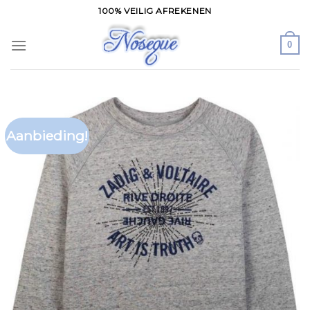
Skip
100% VEILIG AFREKENEN
to
content
0
Aanbieding!