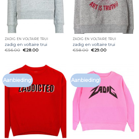
ZADIG EN VOLTAIRE TRUI
ZADIG EN VOLTAIRE TRUI
zadig en voltaire trui
zadig en voltaire trui
€
56.00
€
28.00
€
58.00
€
29.00
Aanbieding!
Aanbieding!