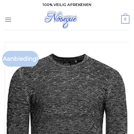
Skip
100% VEILIG AFREKENEN
to
content
0
Aanbieding!