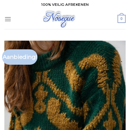
Skip
100% VEILIG AFREKENEN
to
content
0
Aanbieding!