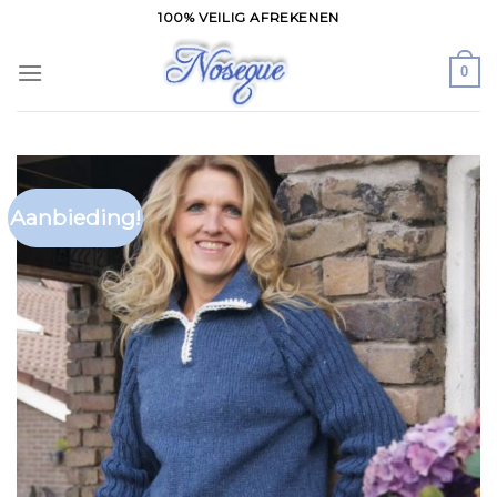
Skip
100% VEILIG AFREKENEN
to
content
0
Aanbieding!