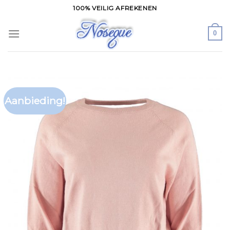
Skip
100% VEILIG AFREKENEN
to
content
0
Aanbieding!