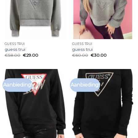
GUESS TRUI
GUESS TRUI
guess trui
guess trui
€
58.00
€
29.00
€
60.00
€
30.00
Aanbieding!
Aanbieding!