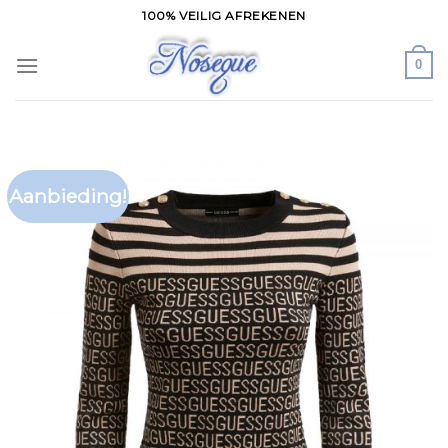
Skip
100% VEILIG AFREKENEN
to
content
0
Aanbieding!