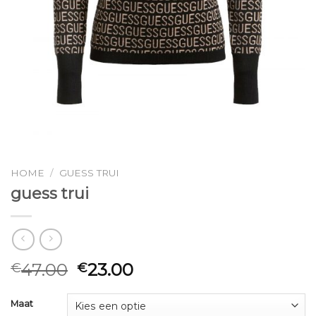
HOME
/
GUESS TRUI
guess trui
47.00
23.00
€
€
Maat