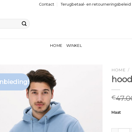
Contact
Terugbetaal- en retourneringsbeleid
HOME
WINKEL
HOME
/
hood
nbieding!
47.0
€
Maat
hoodies 