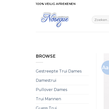
Skip
100% VEILIG AFREKENEN
to
content
Zoeken
naar:
BROWSE
Aa
Gestreepte Trui Dames
Damestrui
Pullover Dames
Trui Mannen
Guess Trui