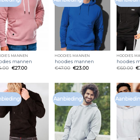
ODIES MANNEN
HOODIES MANNEN
HOODIES M
odies mannen
hoodies mannen
hoodies 
4.00
€
27.00
€
47.00
€
23.00
€
60.00
€
bieding!
Aanbieding!
Aanbiedin