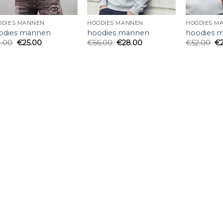
ODIES MANNEN
HOODIES MANNEN
HOODIES M
odies mannen
hoodies mannen
hoodies 
1.00
€
25.00
€
56.00
€
28.00
€
52.00
€