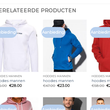
ERELATEERDE PRODUCTEN
bieding!
Aanbieding!
Aanbiedin
ODIES MANNEN
HOODIES MANNEN
HOODIES M
odies mannen
hoodies mannen
hoodies 
6.00
€
28.00
€
47.00
€
23.00
€
58.00
€
bieding!
Aanbieding!
Aanbiedin