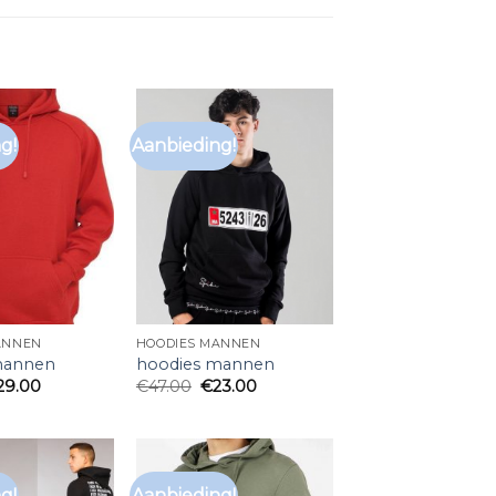
g!
Aanbieding!
ANNEN
HOODIES MANNEN
mannen
hoodies mannen
29.00
€
47.00
€
23.00
g!
Aanbieding!