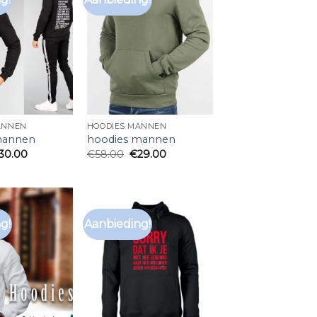
ANNEN
HOODIES MANNEN
mannen
hoodies mannen
30.00
€
58.00
€
29.00
g!
Aanbieding!