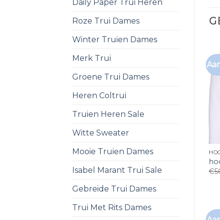
Daily Paper Trui Heren
G
Roze Trui Dames
Winter Truien Dames
Merk Trui
Aan
Groene Trui Dames
Heren Coltrui
Truien Heren Sale
Witte Sweater
Mooie Truien Dames
HO
ho
Isabel Marant Trui Sale
€
5
Gebreide Trui Dames
Trui Met Rits Dames
Aan