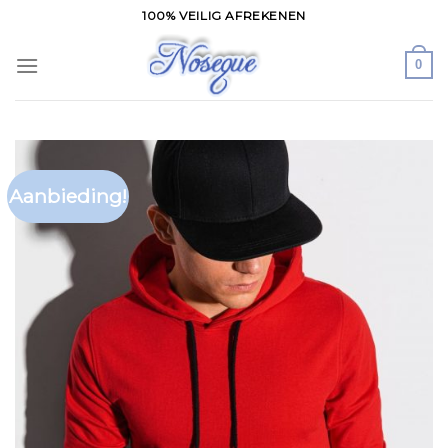
Skip
100% VEILIG AFREKENEN
to
content
0
Aanbieding!