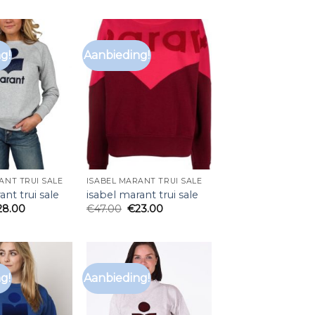
g!
Aanbieding!
ANT TRUI SALE
ISABEL MARANT TRUI SALE
ant trui sale
isabel marant trui sale
28.00
€
47.00
€
23.00
g!
Aanbieding!