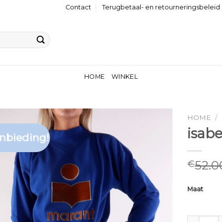
Contact
Terugbetaal- en retourneringsbeleid
HOME
WINKEL
HOME
/
isabe
nbieding!
52.0
€
Maat
isabel mar