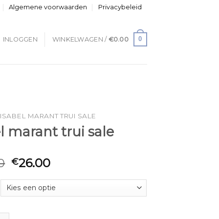
Algemene voorwaarden
Privacybeleid
0
INLOGGEN
WINKELWAGEN /
€
0.00
ISABEL MARANT TRUI SALE
l marant trui sale
0
26.00
€
ant trui sale aantal