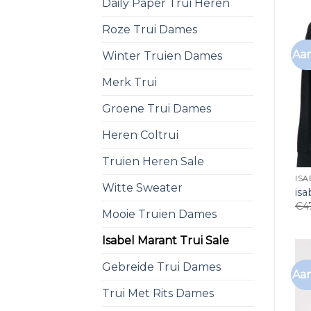
Daily Paper Trui Heren
Roze Trui Dames
Aan
Winter Truien Dames
Merk Trui
Groene Trui Dames
Heren Coltrui
Truien Heren Sale
ISA
Witte Sweater
isa
€
4
Mooie Truien Dames
Isabel Marant Trui Sale
Gebreide Trui Dames
Aan
Trui Met Rits Dames