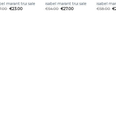
bel marant trui sale
isabel marant trui sale
isabel mar
7.00
€
23.00
€
54.00
€
27.00
€
58.00
€