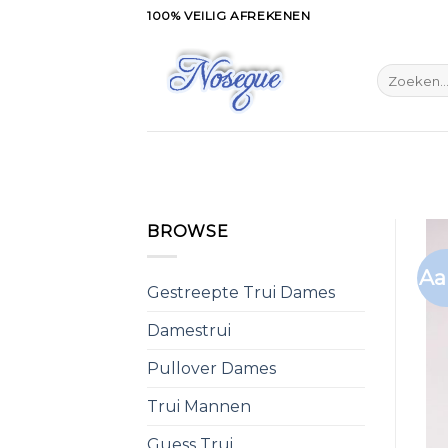
Skip
100% VEILIG AFREKENEN
to
content
Zoeken
naar:
BROWSE
Aa
Gestreepte Trui Dames
Damestrui
Pullover Dames
Trui Mannen
Guess Trui