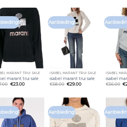
bieding!
Aanbieding!
Aanbiedin
BEL MARANT TRUI SALE
ISABEL MARANT TRUI SALE
ISABEL MAR
bel marant trui sale
isabel marant trui sale
isabel mar
7.00
€
23.00
€
58.00
€
29.00
€
56.00
€
bieding!
Aanbieding!
Aanbiedin