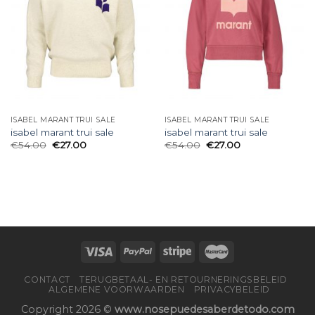
ISABEL MARANT TRUI SALE
ISABEL MARANT TRUI SALE
isabel marant trui sale
isabel marant trui sale
€
54.00
€
27.00
€
54.00
€
27.00
CONTACT
TERUGBETAAL- EN RETOURNERINGSBELEID
ALGEMENE VOORWAARDEN
PRIVACYBELEID
Copyright 2026 ©
www.nosepuedesaberdetodo.com