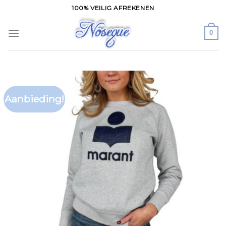
Skip
100% VEILIG AFREKENEN
to
content
0
Aanbieding!