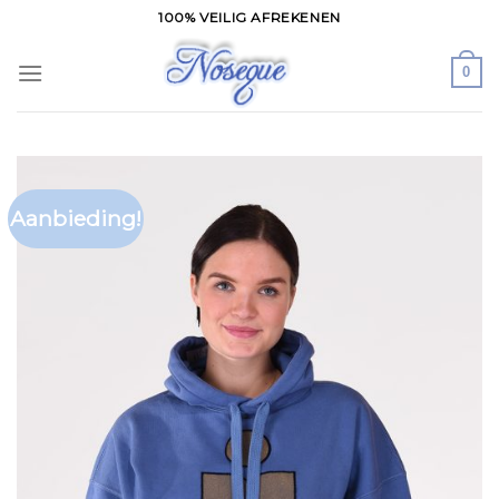
Skip
100% VEILIG AFREKENEN
to
content
0
Aanbieding!