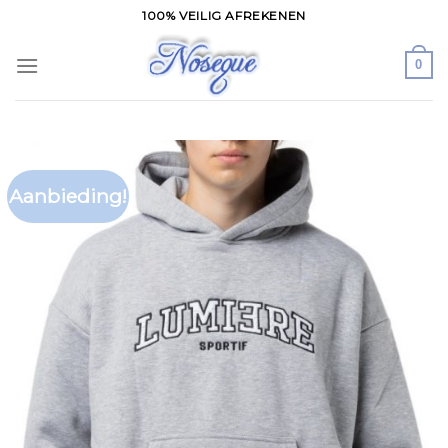
Skip
100% VEILIG AFREKENEN
to
content
0
Aanbieding!