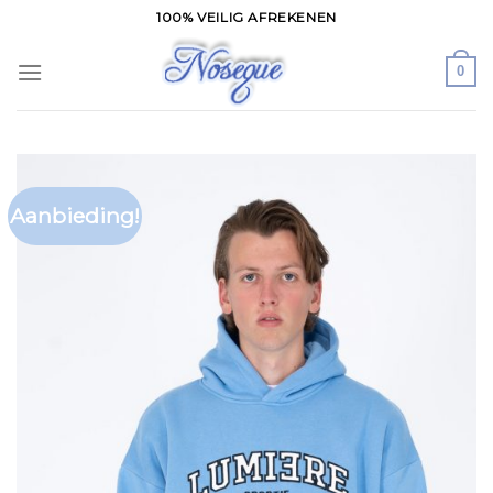
Skip
100% VEILIG AFREKENEN
to
content
0
Aanbieding!