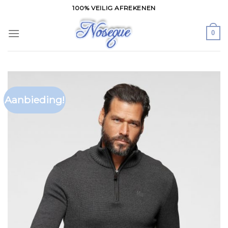
Skip
100% VEILIG AFREKENEN
to
content
0
Aanbieding!