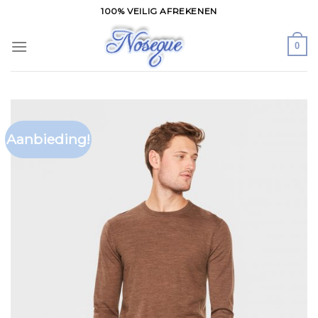
Skip
100% VEILIG AFREKENEN
to
content
0
Aanbieding!