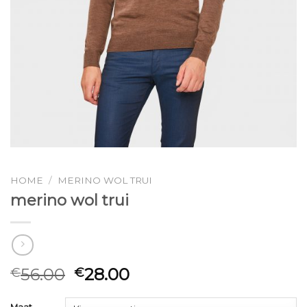
HOME
/
MERINO WOL TRUI
merino wol trui
56.00
28.00
€
€