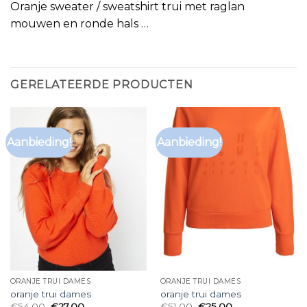
Oranje sweater / sweatshirt trui met raglan
mouwen en ronde hals …
GERELATEERDE PRODUCTEN
Aanbieding!
Aanbieding!
ORANJE TRUI DAMES
ORANJE TRUI DAMES
oranje trui dames
oranje trui dames
€
54.00
€
27.00
€
51.00
€
25.00