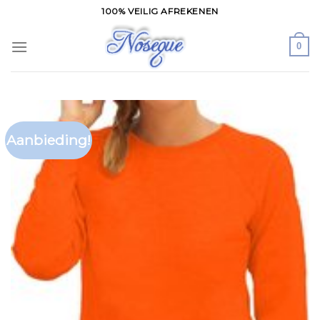
Skip
100% VEILIG AFREKENEN
to
content
0
Aanbieding!