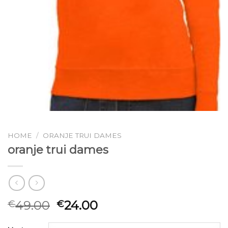
HOME
/
ORANJE TRUI DAMES
oranje trui dames
49.00
24.00
€
€