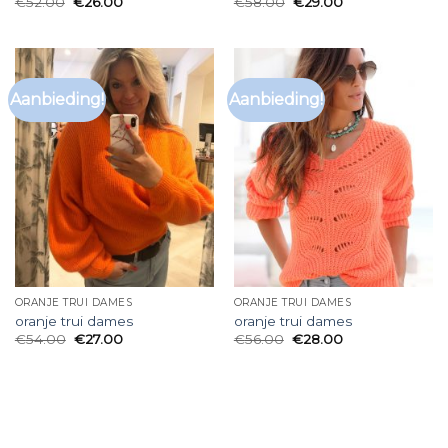
€
52.00
€
26.00
€
58.00
€
29.00
Aanbieding!
Aanbieding!
ORANJE TRUI DAMES
ORANJE TRUI DAMES
oranje trui dames
oranje trui dames
€
54.00
€
27.00
€
56.00
€
28.00