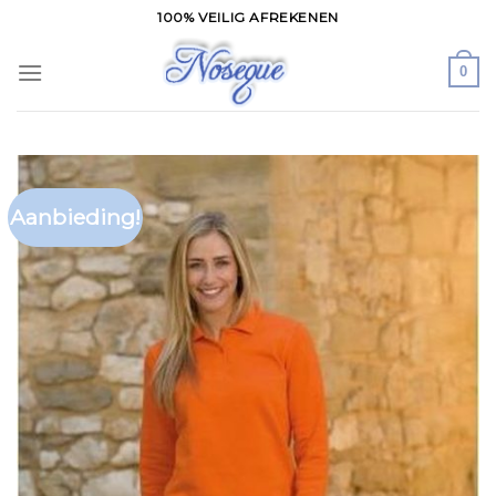
Skip
100% VEILIG AFREKENEN
to
content
0
Aanbieding!