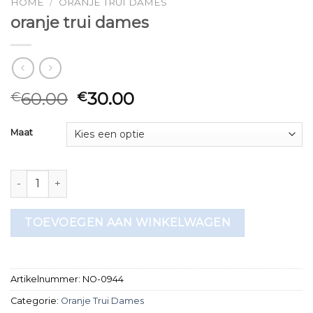
HOME
/
ORANJE TRUI DAMES
oranje trui dames
60.00
30.00
€
€
Maat
oranje trui dames aantal
TOEVOEGEN AAN WINKELWAGEN
Artikelnummer:
NO-0944
Categorie:
Oranje Trui Dames