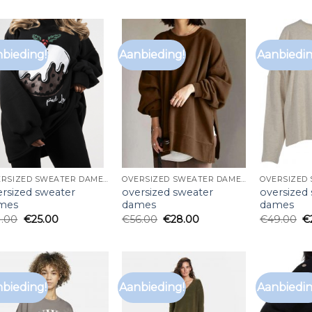
bieding!
Aanbieding!
Aanbiedin
OVERSIZED SWEATER DAMES
OVERSIZED SWEATER DAMES
ersized sweater
oversized sweater
oversized
mes
dames
dames
1.00
€
25.00
€
56.00
€
28.00
€
49.00
€
bieding!
Aanbieding!
Aanbiedin