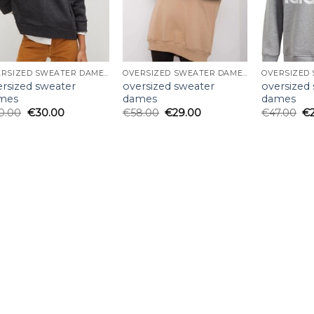
OVERSIZED SWEATER DAMES
OVERSIZED SWEATER DAMES
ersized sweater
oversized sweater
oversized
mes
dames
dames
0.00
€
30.00
€
58.00
€
29.00
€
47.00
€