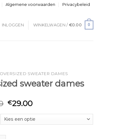
Algemene voorwaarden
Privacybeleid
0
INLOGGEN
WINKELWAGEN /
€
0.00
OVERSIZED SWEATER DAMES
sized sweater dames
0
29.00
€
 sweater dames aantal