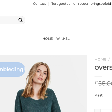
Contact
Terugbetaal- en retourneringsbeleid
HOME
WINKEL
HOME
/
over
nbieding!
58.0
€
Maat
oversized