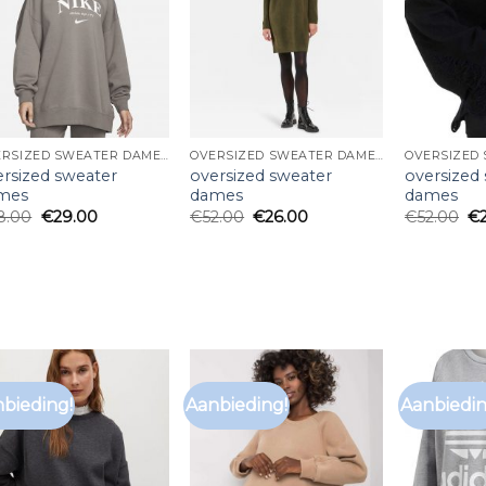
OVERSIZED SWEATER DAMES
OVERSIZED SWEATER DAMES
ersized sweater
oversized sweater
oversized
mes
dames
dames
8.00
€
29.00
€
52.00
€
26.00
€
52.00
€
bieding!
Aanbieding!
Aanbiedin