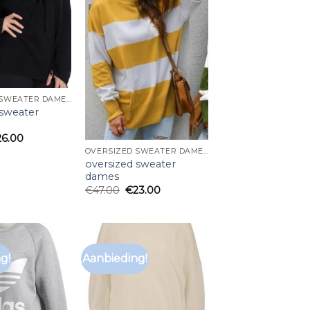
OVERSIZED SWEATER DAMES
 sweater
26.00
OVERSIZED SWEATER DAMES
oversized sweater
dames
€
47.00
€
23.00
g!
Aanbieding!