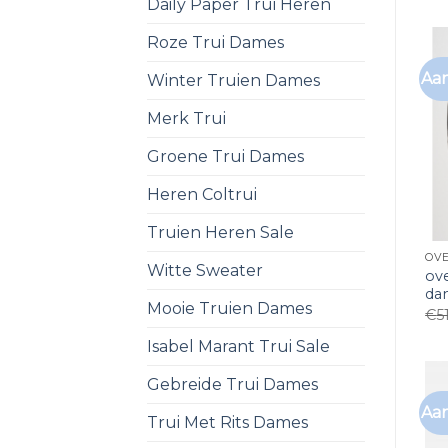
Daily Paper Trui Heren
Roze Trui Dames
Aan
Winter Truien Dames
Merk Trui
Groene Trui Dames
Heren Coltrui
Truien Heren Sale
Witte Sweater
ov
da
Mooie Truien Dames
€
5
Isabel Marant Trui Sale
Gebreide Trui Dames
Aan
Trui Met Rits Dames