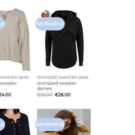
g!
Aanbieding!
OVERSIZED SWEATER DAMES
OVERSIZED SWEATER DAMES
 sweater
oversized sweater
dames
24.00
€
56.00
€
28.00
g!
Aanbieding!