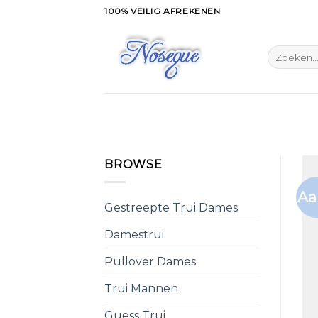
Skip
100% VEILIG AFREKENEN
to
content
Zoeken
naar:
BROWSE
Aa
Gestreepte Trui Dames
Damestrui
Pullover Dames
Trui Mannen
Guess Trui