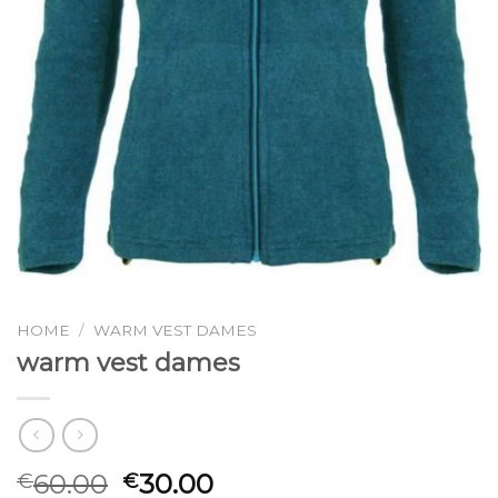
HOME
/
WARM VEST DAMES
warm vest dames
60.00
30.00
€
€