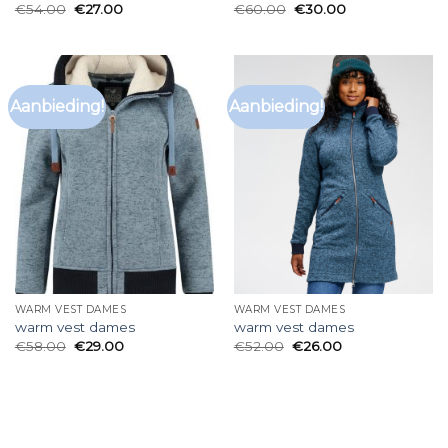
€
54.00
€
27.00
€
60.00
€
30.00
Aanbieding!
Aanbieding!
WARM VEST DAMES
WARM VEST DAMES
warm vest dames
warm vest dames
€
58.00
€
29.00
€
52.00
€
26.00