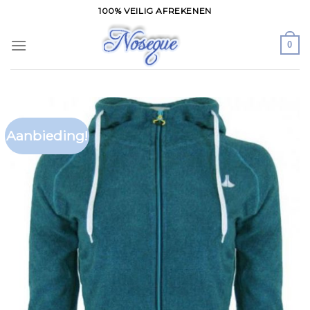
Skip
100% VEILIG AFREKENEN
to
content
0
Aanbieding!